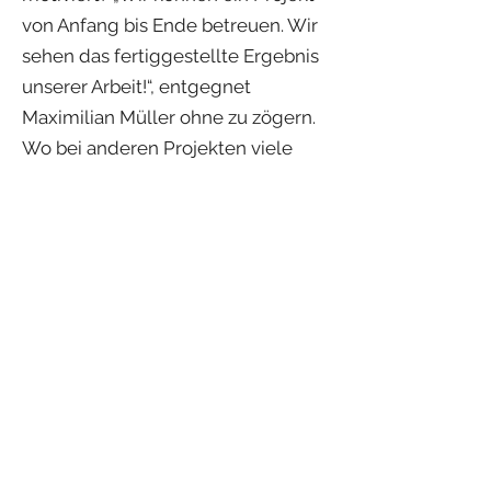
von Anfang bis Ende betreuen. Wir
sehen das fertiggestellte Ergebnis
unserer Arbeit!“, entgegnet
Maximilian Müller ohne zu zögern.
Wo bei anderen Projekten viele
Jahre vergehen, können die drei
ihren Kunden in nur wenigen
Monaten die Hausschlüssel
übergeben. „Gerade das gute
Feedback unserer Kunden und der
sympathische Umgang mit ihnen
treibt uns an“, fügt er entschieden
hinzu.
Zum Abschluss frage ich das Team,
welchen Tipp sie allen mitgeben