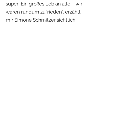
super! Ein großes Lob an alle – wir
waren rundum zufrieden“, erzählt
mir Simone Schmitzer sichtlich
begeistert. „Die sind mit uns als
Laien auch während des
Bauprozesses durch das Haus
gegangen und haben uns alles
verständlich erklärt. Die würden wir
alle jederzeit wieder nehmen!“ Da
Kreativ Massivhaus auch
ausschließlich auf regionale
Gewerke setzt – alleine drei der
Betriebe haben ihren Standort vor
Ort in Billigheim – dürfte dies auch
kein Problem sein!